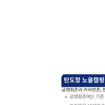
탄도항 노을캠핑
글램핑존과 카라반존, 
글램핑존에는 기준 