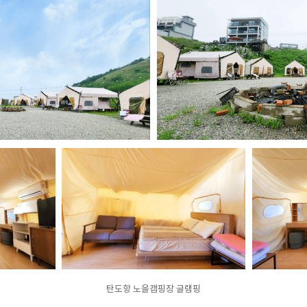
탄도항 노을캠핑장 글램핑